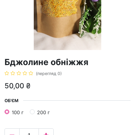
Бджолине обніжжя
(перегляд 0)
50,00
₴
ОБ'ЄМ
100 г
200 г