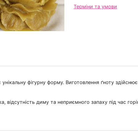
Терміни та умови
є унікальну фігурну форму. Виготовлення ґноту здійсн
ка, відсутність диму та неприємного запаху під час горі