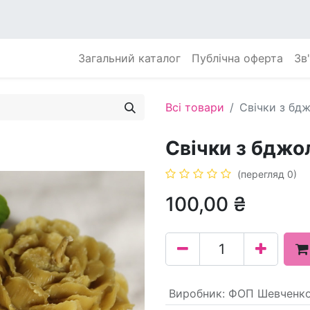
Загальний каталог
Публічна оферта
Зв
Всі товари
Свічки з бд
Свічки з бджо
(перегляд 0)
100,00
₴
Виробник
:
ФОП Шевченко 