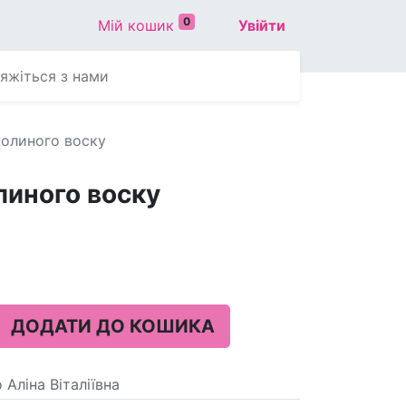
0
Мій кошик
Увійти
'яжіться з нами
жолиного воску
линого воску
ДОДАТИ ДО КОШИКА
Аліна Віталіївна